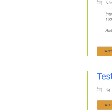
Näc
Int
16:
All
WEI
Tes
Kei
WEI