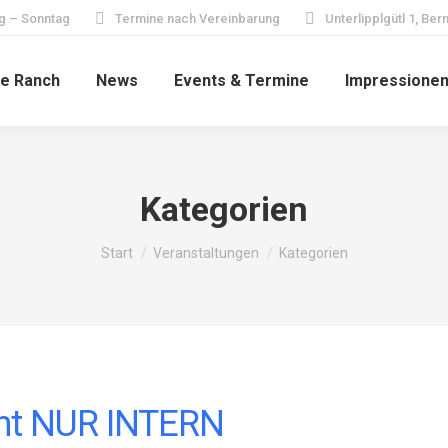
g – Sonntag
Termine nach Vereinbarung
Unterlipplgütl 1, Be
ie Ranch
News
Events & Termine
Impressione
Kategorien
Sie befinden sich hier:
Start
Veranstaltungen
Kategorien
nt NUR INTERN