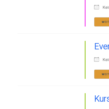
Kei
WEI
Even
Kei
WEI
Kurs