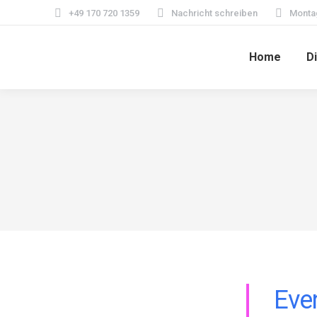
+49 170 720 1359
Nachricht schreiben
Monta
Home
D
Eve