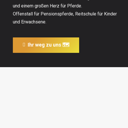
und einem großen Herz für Pferde.
Offenstall für Pensionspferde, Reitschule für Kinder
und Erwachsene.
Ihr weg zu uns 🗺
Über uns - Alles
Wissenswerte
Im August 2009 war der ursprüngliche Plan ein
Häuschen im Grünen mit unseren zwei Pferden und